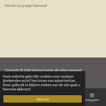
We zien je graag! Namasté
Copyright © 2026 Sekoya Center, all rights reserved
Deze website gebruikt cookies voor analyse-
Powered by
JouwWeb
doeleinden en/of het tonen van advertenties.
Door gebruik te blijven maken van de site gaat u
hiermee akkoord.
Akkoord
E-mailadres
Telefoonnummer
Kaart
Instagram