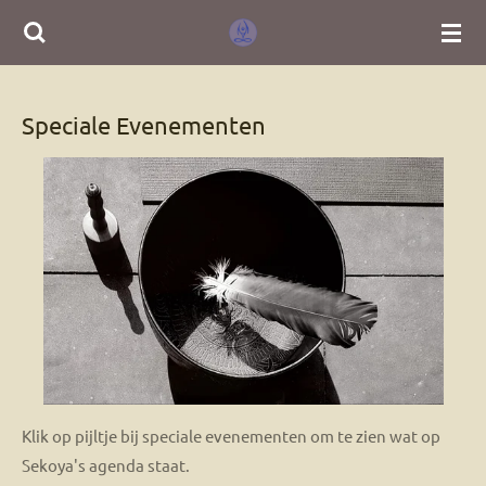
Ga
direct
naar
de
Speciale Evenementen
hoofdinhoud
Klik op pijltje bij speciale evenementen om te zien wat op
Sekoya's agenda staat.